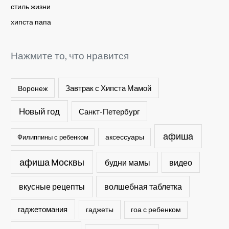
стиль жизни
хипста папа
Нажмите то, что нравится
Завтрак с Хипста Мамой
Воронеж
Новый год
Санкт-Петербург
афиша
Филиппины с ребенком
аксессуары
афиша Москвы
будни мамы
видео
вкусные рецепты
волшебная таблетка
гаджетомания
гаджеты
гоа с ребенком