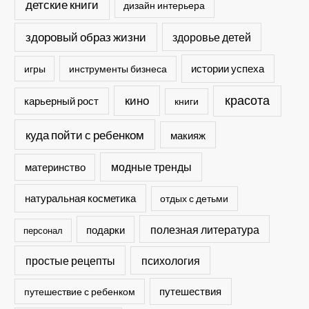
детские книги
дизайн интерьера
здоровый образ жизни
здоровье детей
истории успеха
игры
инструменты бизнеса
кино
красота
карьерный рост
книги
куда пойти с ребенком
макияж
модные тренды
материнство
натуральная косметика
отдых с детьми
полезная литература
подарки
персонал
простые рецепты
психология
путешествия
путешествие с ребенком