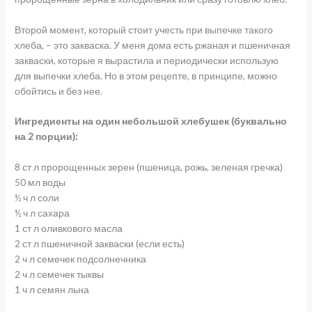
Второй момент, который стоит учесть при выпечке такого
хлеба, – это закваска. У меня дома есть ржаная и пшеничная
закваски, которые я вырастила и периодически использую
для выпечки хлеба. Но в этом рецепте, в принципе, можно
обойтись и без нее.
Ингредиенты на один небольшой хлебушек (буквально
на 2 порции):
8 ст л пророщенных зерен (пшеница, рожь, зеленая гречка)
50 мл воды
½ ч л соли
½ ч л сахара
1 ст л оливкового масла
2 ст л пшеничной закваски (если есть)
2 ч л семечек подсолнечника
2 ч л семечек тыквы
1 ч л семян льна