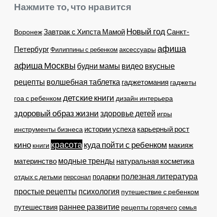
Нажмите то, что нравится
Новый год
Завтрак с Хипста Мамой
Санкт-
Воронеж
афиша
Петербург
Филиппины с ребенком
аксессуары
афиша Москвы
будни мамы
видео
вкусные
рецепты
волшебная таблетка
гаджетомания
гаджеты
детские книги
гоа с ребенком
дизайн интерьера
здоровый образ жизни
здоровье детей
игры
истории успеха
карьерный рост
инструменты бизнеса
кино
красота
куда пойти с ребенком
макияж
книги
модные тренды
материнство
натуральная косметика
полезная литература
подарки
отдых с детьми
персонал
простые рецепты
психология
путешествие с ребенком
раннее развитие
путешествия
рецепты горячего
семья