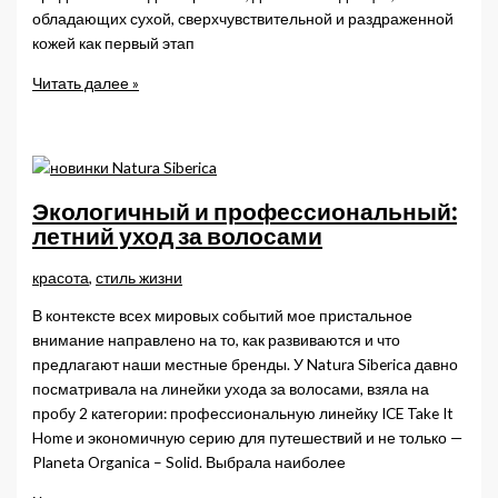
обладающих сухой, сверхчувствительной и раздраженной
кожей как первый этап
Ультрамягкое
Читать далее »
очищение
для
сухой
и
чувствительной
Экологичный и профессиональный:
кожи
летний уход за волосами
—
Cicaplast
красота
,
стиль жизни
Lavant
В контексте всех мировых событий мое пристальное
B5
внимание направлено на то, как развиваются и что
предлагают наши местные бренды. У Natura Siberica давно
посматривала на линейки ухода за волосами, взяла на
пробу 2 категории: профессиональную линейку ICE Take It
Home и экономичную серию для путешествий и не только —
Planeta Organica – Solid. Выбрала наиболее