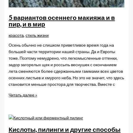
5 вариантов осеннего макияжа и в
пир, и в мир
красота
,
стиль жизни
Осень обычно не слишком приветливое время года на
большей части территории нашей страны. Да и Европы
тоже. Поэтому немудрено, что легкомысленные оттенки,
задор загорелых щек и россыпь веснушек с окончанием
лета сменяются более сдержанными гаммами всех цветов
осенних листьев и хмурого неба. Но это не значит, что здесь
становится меньше простора для творчества. Вместе с
5
Читать далее »
вариантов
осеннего
макияжа
и
в
Кислоты, пилинги и другие способы