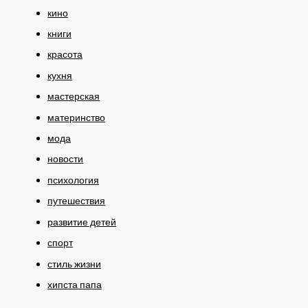
кино
книги
красота
кухня
мастерская
материнство
мода
новости
психология
путешествия
развитие детей
спорт
стиль жизни
хипста папа