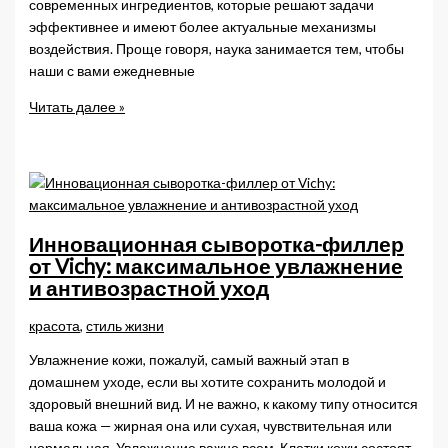
современных ингредиентов, которые решают задачи
эффективнее и имеют более актуальные механизмы
воздействия. Проще говоря, наука занимается тем, чтобы
наши с вами ежедневные
Что
Читать далее »
могут
пептиды
в
косметике
Инновационная сыворотка-филлер
от Vichy: максимальное увлажнение
и антивозрастной уход
красота
,
стиль жизни
Увлажнение кожи, пожалуй, самый важный этап в
домашнем уходе, если вы хотите сохранить молодой и
здоровый внешний вид. И не важно, к какому типу относится
ваша кожа — жирная она или сухая, чувствительная или
нормальная. Увлажнение важно всем. Клетки кожи состоят