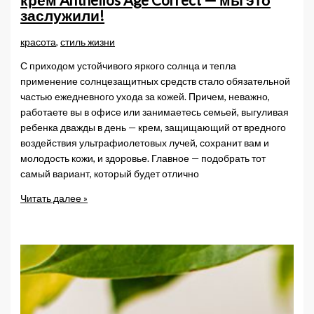
крем Anthelios Age Correct — мы это
с
заслужили!
несовершенствами
кожи
красота
,
стиль жизни
и
С приходом устойчивого яркого солнца и тепла
защитит
применение солнцезащитных средств стало обязательной
от
частью ежедневного ухода за кожей. Причем, неважно,
солнца
работаете вы в офисе или занимаетесь семьей, выгуливая
ребенка дважды в день — крем, защищающий от вредного
воздействия ультрафиолетовых лучей, сохранит вам и
молодость кожи, и здоровье. Главное — подобрать тот
самый вариант, который будет отлично
Антивозрастной
Читать далее »
солнцезащитный
крем
Anthelios
Age
Correct
—
мы