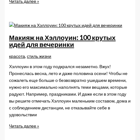
Экологичный
Читать далее »
и
профессиональный:
летний
уход
за
Макияж на Хэллоуин: 100 крутых
волосами
идей для вечеринки
красота
,
стиль жизни
Хэллоуин в этом году подкрался незаметно. Вжух!
Пронеслась весна, лето и даже половина осени! Чтобы не
сожалеть еще больше о безвозвратно ушедшем времени,
нужно его максимально наполнять теми вещами, которые
радуют. Например, праздниками. И даже если в этом году
вы решите отмечать Хэллоуин маленьким составом, дома и
с соблюдением дистанции, не отказывайте себе в
удовольствии
Макияж
Читать далее »
на
Хэллоуин: