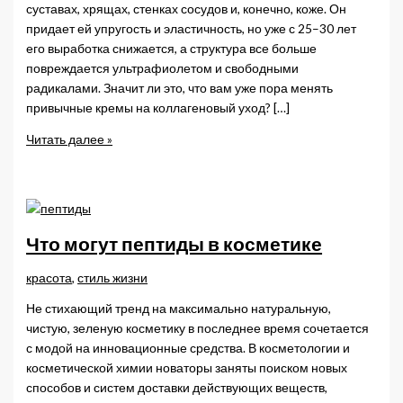
суставах, хрящах, стенках сосудов и, конечно, коже. Он
придает ей упругость и эластичность, но уже с 25–30 лет
его выработка снижается, а структура все больше
повреждается ультрафиолетом и свободными
радикалами. Значит ли это, что вам уже пора менять
привычные кремы на коллагеновый уход? […]
Ингредиент
Читать далее »
молодости:
как
на
самом
деле
Что могут пептиды в косметике
работает
коллаген
красота
,
стиль жизни
в
Не стихающий тренд на максимально натуральную,
косметике
чистую, зеленую косметику в последнее время сочетается
с модой на инновационные средства. В косметологии и
косметической химии новаторы заняты поиском новых
способов и систем доставки действующих веществ,