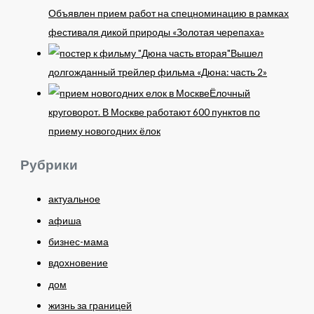
Объявлен прием работ на спецноминацию в рамках
фестиваля дикой природы «Золотая черепаха»
Вышел
долгожданный трейлер фильма «Дюна: часть 2»
Ёлочный
круговорот. В Москве работают 600 пунктов по
приему новогодних ёлок
Рубрики
актуальное
афиша
бизнес-мама
вдохновение
дом
жизнь за границей