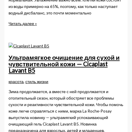
из воды примерно на 65%, поэтому, как только наступает
водный дисбаланс, это почти моментально
Инновационная
Читать далее »
сыворотка-
филлер
от
Vichy:
максимальное
Ультрамягкое очищение для сухой и
увлажнение
чувствительной кожи — Cicaplast
и
Lavant B5
антивозрастной
уход
красота
,
стиль жизни
Зима продолжается, а вместе с ней продолжается и
отопительный сезон, который обостряет все проблемы
сухости и реактивности чувствительной кожи. Чтобы помочь
коже легче справляться с ними, марка La Roche-Posay
выпустила новинку — ультрамягкий успокаивающий
очищающий гель Cicaplast Lavant B5. Новинка
предназначена для взрослых, детей и младенцев,