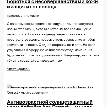
бороться с несовершенствами кожи
в
и защитит от солнца
домашних
условиях
красота
,
стиль жизни
С началом осени появляется ощущение, что наступает
новый этап жизни, в связи с которым все срочно нужно
перестроить. Поменять одежду, переорганизовать
пространство в доме, пересмотреть расписание и набор
косметики на полке. С одной стороны, так и есть. Но если
углубляться в сферу косметического ухода, изменения
будут не настолько кардинальными. Например, не спешите
убирать средства солнцезащитным
Новинка
Читать далее »
от
La
Roche-
Posay
—
поможет
Антивозрастной солнцезащитный
бороться