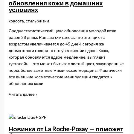
пир,
обновления кожи в домашних
и
условиях
в
мир
красота
,
стиль жизни
Среднестатистический цикл обновления молодой кожи
равен 28 дням. Раньше считалось, что этот цикл с
возрастом увеличивается до 45 дней, сегодня же
дерматологи говорят о его увеличении вдвое. Кожа,
которая обновляется вдвое медленнее, выглядит
«усталой» — это может быть землистый цвет, закупоренные
поры, более заметные мимические морщины. Фактически
все внешние косметические манипуляции сводятся к
обновлению кожи
Кислоты,
Читать далее »
пилинги
и
другие
способы
обновления
Новинка от La Roche-Posay — поможет
кожи