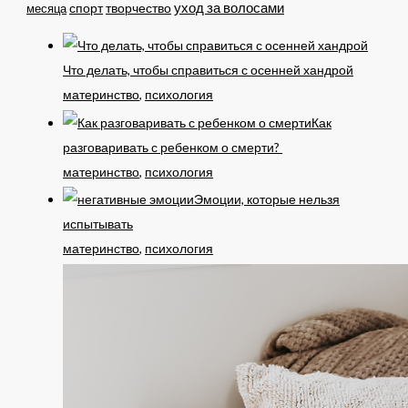
уход за волосами
спорт
месяца
творчество
Что делать, чтобы справиться с осенней хандрой
материнство
,
психология
Как
разговаривать с ребенком о смерти?
материнство
,
психология
Эмоции, которые нельзя
испытывать
материнство
,
психология