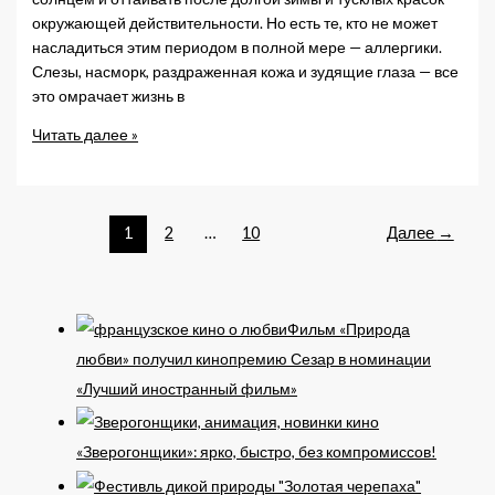
окружающей действительности. Но есть те, кто не может
насладиться этим периодом в полной мере — аллергики.
Слезы, насморк, раздраженная кожа и зудящие глаза — все
это омрачает жизнь в
Инновационная
Читать далее »
сыворотка
для
сверхчувствительной
и
1
2
…
10
Далее
→
склонной
к
аллергии
кожи
Фильм «Природа
любви» получил кинопремию Сезар в номинации
«Лучший иностранный фильм»
«Зверогонщики»: ярко, быстро, без компромиссов!