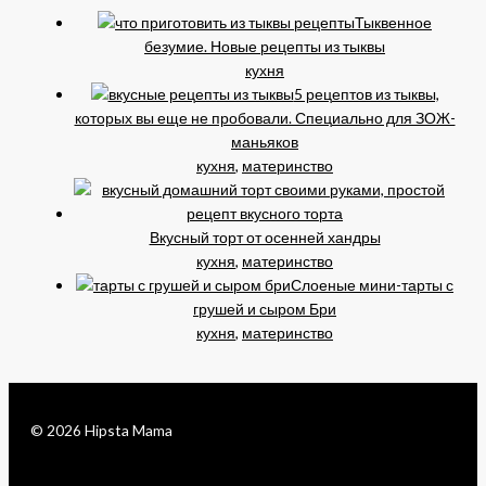
Тыквенное
безумие. Новые рецепты из тыквы
кухня
5 рецептов из тыквы,
которых вы еще не пробовали. Специально для ЗОЖ-
маньяков
кухня
,
материнство
Вкусный торт от осенней хандры
кухня
,
материнство
Слоеные мини-тарты с
грушей и сыром Бри
кухня
,
материнство
© 2026 Hipsta Mama