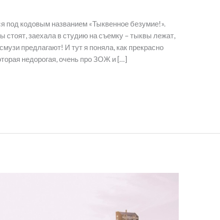
ся под кодовым названием «Тыквенное безумие!».
вы стоят, заехала в студию на съемку – тыквы лежат,
музи предлагают! И тут я поняла, как прекрасно
оторая недорогая, очень про ЗОЖ и […]