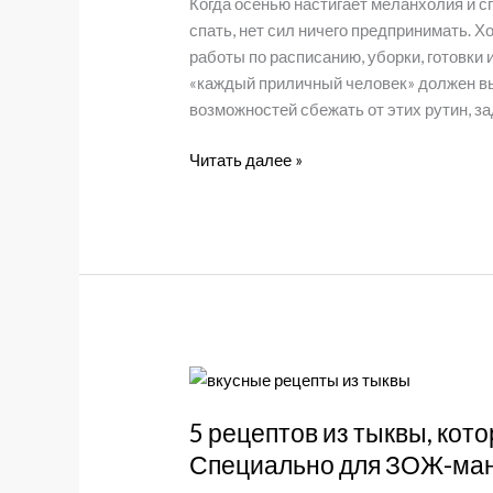
Когда осенью настигает меланхолия и сп
спать, нет сил ничего предпринимать. Х
работы по расписанию, уборки, готовки
«каждый приличный человек» должен вы
возможностей сбежать от этих рутин, з
Что
Читать далее »
делать,
чтобы
справиться
с
осенней
хандрой
5 рецептов из тыквы, кот
Специально для ЗОЖ-ма