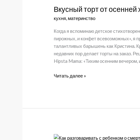
Вкусный торт от осенней
кухня
,
материнство
Когда я вспоминаю детское стихотворени
пирожных, и конфет всевозможных», я п
талантливых барышень как Кристина. Кр
недавних пор делает торты на заказ. Р
Hipsta Mama: «Тихим осенним вечером,
Вкусный
Читать далее »
торт
от
осенней
хандры