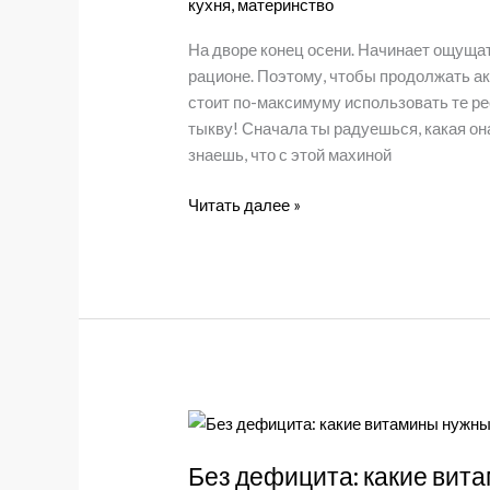
кухня
,
материнство
На дворе конец осени. Начинает ощуща
рационе. Поэтому, чтобы продолжать ак
стоит по-максимуму использовать те ре
тыкву! Сначала ты радуешься, какая она
знаешь, что с этой махиной
5
Читать далее »
рецептов
из
тыквы,
которых
вы
еще
не
пробовали.
Специально
для
Без дефицита: какие вит