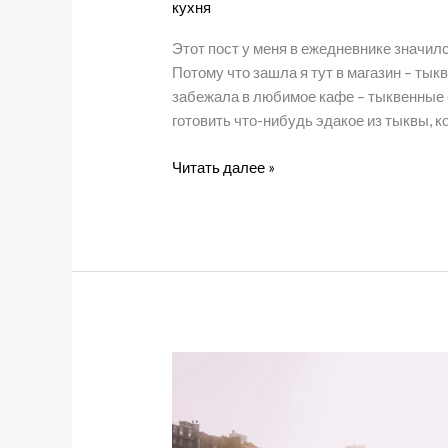
кухня
Этот пост у меня в ежедневнике значил
Потому что зашла я тут в магазин – тык
забежала в любимое кафе – тыквенные с
готовить что-нибудь эдакое из тыквы, к
Тыквенное
Читать далее »
безумие.
Новые
рецепты
из
тыквы