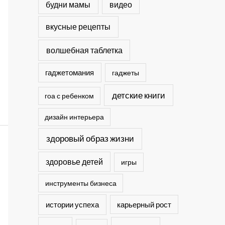
будни мамы
видео
вкусные рецепты
волшебная таблетка
гаджетомания
гаджеты
детские книги
гоа с ребенком
дизайн интерьера
здоровый образ жизни
здоровье детей
игры
инструменты бизнеса
истории успеха
карьерный рост