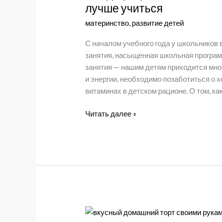
ЗОЖ-
лучше учиться
маньяков
материнство
,
развитие детей
С началом учебного года у школьников 
занятия, насыщенная школьная програм
занятия — нашим детям приходится много
и энергии, необходимо позаботиться о 
витаминах в детском рационе. О том, ка
Без
Читать далее »
дефицита:
какие
витамины
нужны
ребенку,
чтобы
лучше
учиться