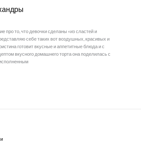
 хандры
е про то, что девочки сделаны «из сластей и
редставляю себе таких вот воздушных, красивых и
истина готовит вкусные и аппетитные блюда и с
ецептом вкусного домашнего торта она поделилась с
 исполненным