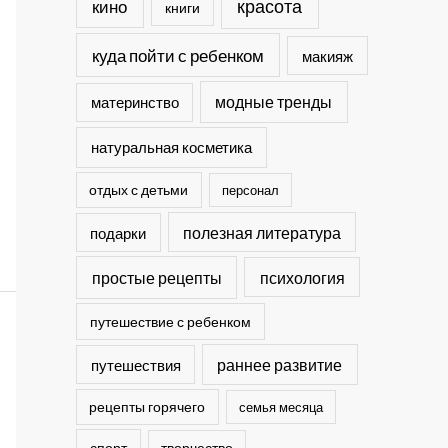
кино
красота
книги
куда пойти с ребенком
макияж
модные тренды
материнство
натуральная косметика
отдых с детьми
персонал
полезная литература
подарки
простые рецепты
психология
путешествие с ребенком
раннее развитие
путешествия
рецепты горячего
семья месяца
спорт
творчество