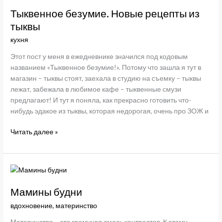
Сезар
Тыквенное безумие. Новые рецепты из
в
тыквы
номинации
кухня
«Лучший
иностранный
Этот пост у меня в ежедневнике значился под кодовым
фильм»
названием «Тыквенное безумие!». Потому что зашла я тут в
магазин – тыквы стоят, заехала в студию на съемку – тыквы
лежат, забежала в любимое кафе – тыквенные смузи
предлагают! И тут я поняла, как прекрасно готовить что-
нибудь эдакое из тыквы, которая недорогая, очень про ЗОЖ и
Тыквенное
Читать далее »
безумие.
Новые
рецепты
из
тыквы
Мамины будни
вдохновение
,
материнство
Материнство – это гремучая смесь контрастов. К этому