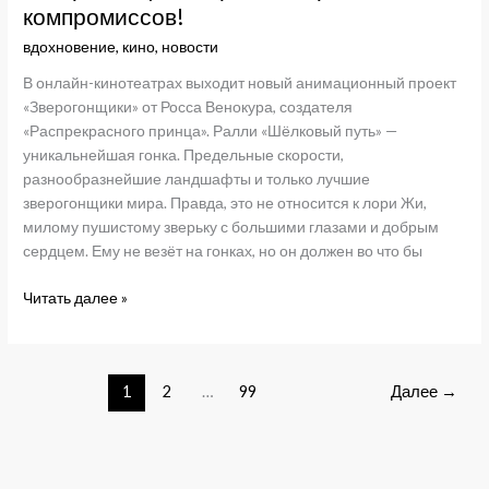
компромиссов!
вдохновение
,
кино
,
новости
В онлайн-кинотеатрах выходит новый анимационный проект
«Зверогонщики» от Росса Венокура, создателя
«Распрекрасного принца». Ралли «Шёлковый путь» —
уникальнейшая гонка. Предельные скорости,
разнообразнейшие ландшафты и только лучшие
зверогонщики мира. Правда, это не относится к лори Жи,
милому пушистому зверьку с большими глазами и добрым
сердцем. Ему не везёт на гонках, но он должен во что бы
«Зверогонщики»:
Читать далее »
ярко,
быстро,
без
1
2
…
99
Далее
→
компромиссов!