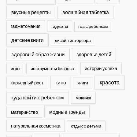
вкусные рецепты
волшебная таблетка
гаджетомания
гаджеты
гоа с ребенком
детские книги
дизайн интерьера
здоровый образ жизни
здоровье детей
истории успеха
игры
инструменты бизнеса
кино
красота
карьерный рост
книги
куда пойти с ребенком
макияж
модные тренды
материнство
натуральная косметика
отдых с детьми