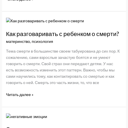
торт
от
осенней
хандры
Как разговаривать с ребенком о смерти?
материнство
,
психология
Тема смерти в большинстве своем табуирована до сих пор. К
сожалению, сами взрослые зачастую боятся и не умеют
говорить о смерти. Свой страх они передают детям. У нас
есть возможность изменить этот паттерн. Важно, чтобы мы
сами научились тому, как контактировать со смертью и как
говорить о ней. Смерть это часть жизни, то, что все
Как
Читать далее »
разговаривать
с
ребенком
о
смерти?