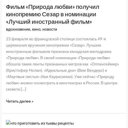
Фильм «Природа любви» получил
кинопремию Сезар в номинации
«Лучший иностранный фильм»
вдохновение
,
кино
,
новости
23 февраля во французской столице состоялась 49-я
церемония вручения кинопремии «Сезар». Лучшим
иностранным фильмом признана канадская мелодрама
«Природа любви». В своей номинации «Природа любви»
обошла такие ленты признанных метров как «Оппенгеймер»
(Кристофер Нолан), «Идеальные дни» (Вим Вендерс) и
«Мертвые листья» (Аки Каурисмяки). Уже сейчас «Природу
любви» можно посмотреть в кинотеатрах в России. В центре
сюжета […]
Фильм
Читать далее »
«Природа
любви»
получил
кинопремию