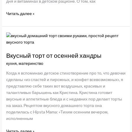
дня и витаминах в детском рационе. О том, как
Без
Читать далее »
дефицита:
какие
витамины
нужны
ребенку,
чтобы
Вкусный торт от осенней хандры
лучше
кухня
,
материнство
учиться
Когда я вспоминаю детское стихотворение про то, что девочки
сделаны «из сластей и пирожных, и конфет всевозможных», я
представляю себе таких вот воздушных, красивых и
талантливых барышень как Кристина. Кристина готовит
вкусные и аппетитные блюда и с недавних пор делает торты
на заказ. Рецептом вкусного домашнего торта она
поделилась с Hipsta Mama: «Тихим осенним вечером,
исполненным
Вкусный
Читать далее »