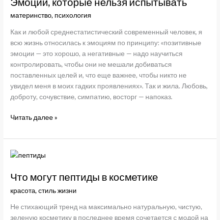
Эмоции, которые нельзя испытывать
материнство
,
психология
Как и любой среднестатистический современный человек, я
всю жизнь относилась к эмоциям по принципу: «позитивные
эмоции — это хорошо, а негативные — надо научиться
контролировать, чтобы они не мешали добиваться
поставленных целей и, что еще важнее, чтобы никто не
увидел меня в моих гадких проявлениях». Так и жила. Любовь,
доброту, сочувствие, симпатию, восторг — напоказ.
Эмоции,
Читать далее »
которые
нельзя
испытывать
Что могут пептиды в косметике
красота
,
стиль жизни
Не стихающий тренд на максимально натуральную, чистую,
зеленую косметику в последнее время сочетается с модой на