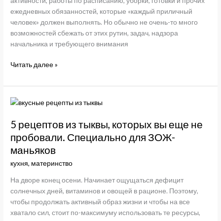
активности, работы по расписанию, уборки, готовки и прочих
ежедневных обязанностей, которые «каждый приличный
человек» должен выполнять. Но обычно не очень-то много
возможностей сбежать от этих рутин, задач, надзора
начальника и требующего внимания
Что
Читать далее »
делать,
чтобы
справиться
с
осенней
5 рецептов из тыквы, которых вы еще не
хандрой
пробовали. Специально для ЗОЖ-
маньяков
кухня
,
материнство
На дворе конец осени. Начинает ощущаться дефицит
солнечных дней, витаминов и овощей в рационе. Поэтому,
чтобы продолжать активный образ жизни и чтобы на все
хватало сил, стоит по-максимуму использовать те ресурсы,