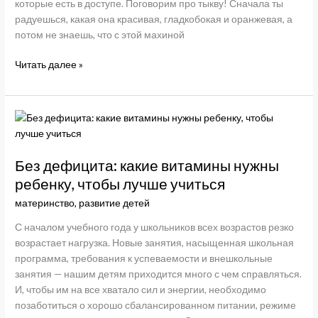
которые есть в доступе. Поговорим про тыкву! Сначала ты
радуешься, какая она красивая, гладкобокая и оранжевая, а
потом не знаешь, что с этой махиной
5
Читать далее »
рецептов
из
тыквы,
которых
вы
еще
Без дефицита: какие витамины нужны
не
ребенку, чтобы лучше учиться
пробовали.
материнство
,
развитие детей
Специально
для
С началом учебного года у школьников всех возрастов резко
ЗОЖ-
возрастает нагрузка. Новые занятия, насыщенная школьная
маньяков
программа, требования к успеваемости и внешкольные
занятия — нашим детям приходится много с чем справляться.
И, чтобы им на все хватало сил и энергии, необходимо
позаботиться о хорошо сбалансированном питании, режиме