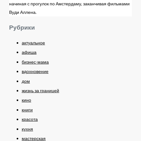
начиная с прогулок по Амстердаму, заканчивая фильмами
Вуди Аллена.
Рубрики
актуальное
афиша
бизнес-мама
вдохновение
дом
жизнь за границей
кино
книги
красота
кухня
мастерская