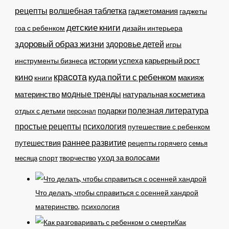
рецепты
волшебная таблетка
гаджетомания
гаджеты
детские книги
гоа с ребенком
дизайн интерьера
здоровый образ жизни
здоровье детей
игры
истории успеха
карьерный рост
инструменты бизнеса
кино
красота
куда пойти с ребенком
макияж
книги
модные тренды
материнство
натуральная косметика
полезная литература
подарки
отдых с детьми
персонал
простые рецепты
психология
путешествие с ребенком
раннее развитие
путешествия
рецепты горячего
семья
уход за волосами
спорт
месяца
творчество
Что делать, чтобы справиться с осенней хандрой
материнство
,
психология
Как