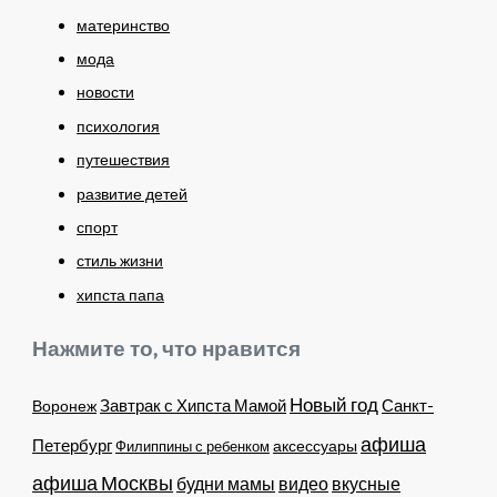
материнство
мода
новости
психология
путешествия
развитие детей
спорт
стиль жизни
хипста папа
Нажмите то, что нравится
Новый год
Завтрак с Хипста Мамой
Санкт-
Воронеж
афиша
Петербург
Филиппины с ребенком
аксессуары
афиша Москвы
будни мамы
видео
вкусные