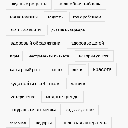
вкусные рецепты
волшебная таблетка
гаджетомания
гаджеты
гоа с ребенком
детские книги
дизайн интерьера
здоровый образ жизни
здоровье детей
истории успеха
игры
инструменты бизнеса
кино
красота
карьерный рост
книги
куда пойти с ребенком
макияж
модные тренды
материнство
натуральная косметика
отдых с детьми
полезная литература
подарки
персонал