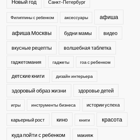
Новый год
Санкт-Петербург
афиша
Филиппины с ребенком
аксессуары
афиша Москвы
будни мамы
видео
вкусные рецепты
волшебная таблетка
гаджетомания
гаджеты
гоа с ребенком
детские книги
дизайн интерьера
здоровый образ жизни
здоровье детей
истории успеха
игры
инструменты бизнеса
кино
красота
карьерный рост
книги
куда пойти с ребенком
макияж