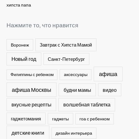
хипста папа
Нажмите то, что нравится
Завтрак с Хипста Мамой
Воронеж
Новый год
Санкт-Петербург
афиша
Филиппины с ребенком
аксессуары
афиша Москвы
будни мамы
видео
вкусные рецепты
волшебная таблетка
гаджетомания
гаджеты
гоа с ребенком
детские книги
дизайн интерьера