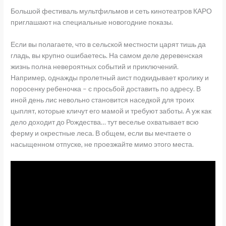
Большой фестиваль мультфильмов и сеть кинотеатров КАРО
приглашают на специальные новогодние показы.
Если вы полагаете, что в сельской местности царят тишь да
гладь, вы крупно ошибаетесь. На самом деле деревенская
жизнь полна невероятных событий и приключений.
Например, однажды пролетный аист подкидывает кролику и
поросенку ребеночка – с просьбой доставить по адресу. В
иной день лис невольно становится наседкой для троих
цыплят, которые кличут его мамой и требуют заботы. А уж как
дело доходит до Рождества… тут веселье охватывает всю
ферму и окрестные леса. В общем, если вы мечтаете о
насыщенном отпуске, не проезжайте мимо этого места.