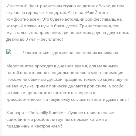
Известный факт: родителям скучно на детских ёлках, детям
скучно на взрослых концертах. А вот на «Рок-Йолке»
комфортно всем! Это будет настоящий рок-фестиваль, на
который можно и нужно брать детей. Три настроения, три
музыкальных направления, три непохожих друг на друга елки.
Детям до 3 лет — бесплатно!
Мероприятие проходит в дневное время, для маленьких
гостей подготовлено специальное меню и много анимации.
Похоже на обычный детский праздник, только со сцены звучит
живая музыка, грим и причёски делают в рок-стиле, а особо
активным предлагается потратить энергию в
«расфигачечной». На такую ёлку согласятся пойти даже папы!
3 января — Rockabilly Rumble — Лучшие отечественные
сайкобилли и рокабилли группы с яркими хитами и
праздничным настроением!