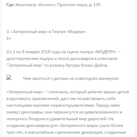
Где:
Кинотеатр «Космос», Проспект мира, д. 109
3. «Затерянный мир» в Театре «Модерн»
6+
Со 2 по 8 января 2018 года на сцене театра «МОДЕРН» —
доисторические ящеры и эпоха динозавров в спектакле
“Затерянный мир” по роману Артура Конан-Дойла.
«Затерянный мир» — спектакль, который увлечет ваших детей
в круговерть приключений, даст им почувствовать себя
настоящими героями-первооткрывателями. Перед ними
оживут динозавры, они перенесутся из цивилизованного и
чопорного Лондона в удивительный мир джунглей. На
создание динозавров для «Затерянного мира» ушло более
трех лет, а масштабные сценические декорации, созданные