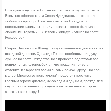
Еще один подарок от Большого фестиваля мультфильмов.
Всем, кто обожает книги Свена Нурдквиста, автора столь
любимой серии про Петсона и его кота Финдуса. В
новогодние каникулы пройдут показы второго фильма с
любимыми героями — «Петсон и Финдус. Лучшее на свете
Рождество».
Старик Петсон и кот Финдус живут в маленьком доме на краю
шведской деревни. Однажды Петсон пообещал Финдусу
лучшее на свете Рождество, но в процессе подготовки все
пошло не так. Котенок боится, что праздник придется
отменить и старается всеми силами помочь другу – на свой
манер. Множество приключений предстоит пережить
главным героям фильма, их соседям и друзьям, прежде, чем
случится обещанный праздник и такое веселье, которое
захватит всех вокруг!