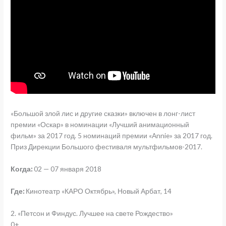
«Большой злой лис и другие сказки» включен в лонг-лист
премии «Оскар» в номинации «Лучший анимационный
фильм» за 2017 год. 5 номинаций премии «Annie» за 2017 год.
Приз Дирекции Большого фестиваля мультфильмов-2017.
Когда:
02 — 07 января 2018
Где:
Кинотеатр «КАРО Октябрь», Новый Арбат, 14
2. «Петсон и Финдус. Лучшее на свете Рождество»
0+