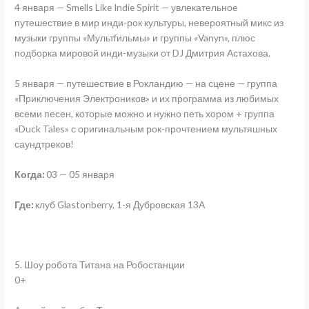
4 января — Smells Like Indie Spirit — увлекательное
путешествие в мир инди-рок культуры, невероятный микс из
музыки группы «Мультfильмы» и группы «Vanyn», плюс
подборка мировой инди-музыки от DJ Дмитрия Астахова.
5 января — путешествие в Рокландию — на сцене — группа
«Приключения Электроников» и их программа из любимых
всеми песен, которые можно и нужно петь хором + группа
«Duck Tales» с оригинальным рок-прочтением мультяшных
саундтреков!
Когда:
03 — 05 января
Где:
клуб Glastonberry, 1-я Дубровская 13А
5. Шоу робота Титана на Робостанции
0+