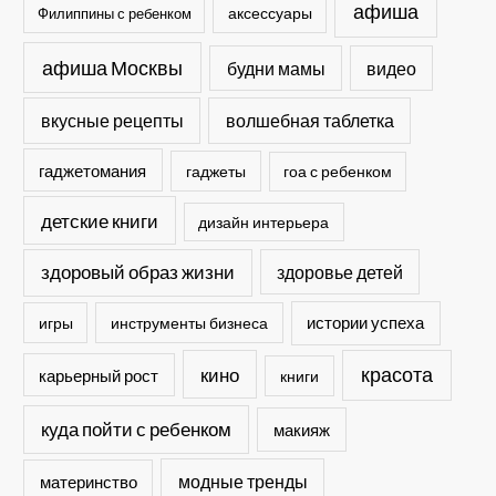
афиша
Филиппины с ребенком
аксессуары
афиша Москвы
будни мамы
видео
вкусные рецепты
волшебная таблетка
гаджетомания
гаджеты
гоа с ребенком
детские книги
дизайн интерьера
здоровый образ жизни
здоровье детей
истории успеха
игры
инструменты бизнеса
кино
красота
карьерный рост
книги
куда пойти с ребенком
макияж
модные тренды
материнство