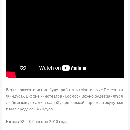
В дни показов фильма будут работать «Мастерские Петсона и
Финдуса». В фойе кинотеатра «Космос» можно будет заняться
любимыми делами веселой деревенской парочки и окунуться
в мир проделок Финдуса.
Когда:
02 — 07 января 2018 года