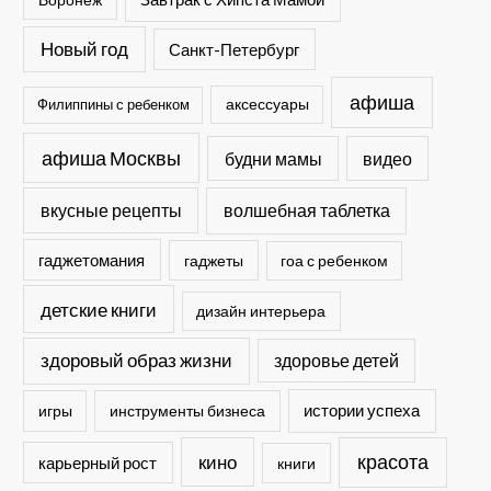
Новый год
Санкт-Петербург
афиша
Филиппины с ребенком
аксессуары
афиша Москвы
будни мамы
видео
вкусные рецепты
волшебная таблетка
гаджетомания
гаджеты
гоа с ребенком
детские книги
дизайн интерьера
здоровый образ жизни
здоровье детей
истории успеха
игры
инструменты бизнеса
кино
красота
карьерный рост
книги