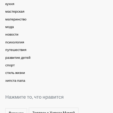
кухня
мастерская
материнство
мода
новости
психология
путешествия
развитие детей
спорт
стиль жизни
хипста папа
Нажмите то, что нравится
Завтрак с Хипста Мамой
Воронеж