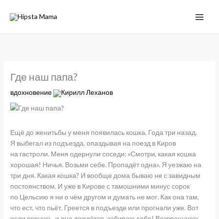
Где наш папа?
вдохновение
Кирилл Леханов
Ещё до женитьбы у меня появилась кошка. Года три назад.
Я выбегал из подъезда, опаздывая на поезд в Киров
на гастроли. Меня одернули соседи: «Смотри, какая кошка
хорошая! Ничья. Возьми себе. Пропадёт одна». Я уезжаю на
три дня. Какая кошка? И вообще дома бываю не с завидным
постоянством. И уже в Кирове с тамошними минус сорок
по Цельсию я ни о чём другом и думать не мог. Как она там,
что ест, что пьёт. Греется в подъезде или прогнали уже. Вот
если вернусь, и она дождётся, забираю себе! Возвращаюсь,