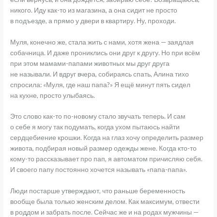
никого. Иду как-то из магазина, а она сидит не просто
в подъезде, а прямо у двери в квартиру. Ну, проходи.
Муля, конечно же, стала жить с нами, хотя жена — заядлая
собачница. И даже прониклись они друг к другу. Но при всём
при этом мамами-папами животных мы друг друга
не называли. И вдруг вчера, собираясь спать, Алина тихо
спросила: «Муля, где наш папа?» Я ещё минут пять сидел
на кухне, просто улыбаясь.
Это слово как-то по-новому стало звучать теперь. И сам
о себе я могу так подумать, когда ухом пытаюсь найти
сердцебиение крошки. Когда на глаз хочу определить размер
живота, подбирая новый размер одежды жене. Когда кто-то
кому-то рассказывает про пап, я автоматом причисляю себя.
И своего папу постоянно хочется называть «папа-папа».
Люди постарше утверждают, что раньше беременность
вообще была только женским делом. Как максимум, отвести
в роддом и забрать после. Сейчас же и на родах мужчины —