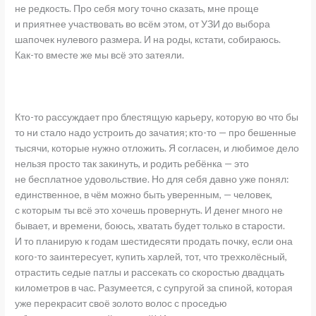
не редкость. Про себя могу точно сказать, мне проще
и приятнее участвовать во всём этом, от УЗИ до выбора
шапочек нулевого размера. И на роды, кстати, собираюсь.
Как-то вместе же мы всё это затеяли.
Кто-то рассуждает про блестящую карьеру, которую во что бы
то ни стало надо устроить до зачатия; кто-то — про бешенные
тысячи, которые нужно отложить. Я согласен, и любимое дело
нельзя просто так закинуть, и родить ребёнка — это
не бесплатное удовольствие. Но для себя давно уже понял:
единственное, в чём можно быть уверенным, — человек,
с которым ты всё это хочешь провернуть. И денег много не
бывает, и времени, боюсь, хватать будет только в старости.
И то планирую к годам шестидесяти продать почку, если она
кого-то заинтересует, купить харлей, тот, что трехколёсный,
отрастить седые патлы и рассекать со скоростью двадцать
километров в час. Разумеется, с супругой за спиной, которая
уже перекрасит своё золото волос с проседью