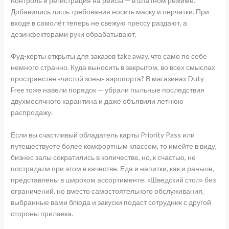
Контроль и регистрация на рейсы — в штатном режиме.
Добавились лишь требования носить маску и перчатки. При
входе в самолёт теперь не свежую прессу раздают, а
дезинфекторами руки обрабатывают.
Фуд-корты открыты для заказов take away, что само по себе
немного странно. Куда выносить в закрытом, во всех смыслах
пространстве «чистой зоны» аэропорта? В магазинах Duty
Free тоже навели порядок — убрали пыльные последствия
двухмесячного карантина и даже объявили летнюю
распродажу.
Если вы счастливый обладатель карты Priority Pass или
путешествуете более комфортным классом, то имейте в виду,
бизнес залы сократились в количестве, но, к счастью, не
пострадали при этом в качестве. Еда и напитки, как и раньше,
представлены в широком ассортименте. «Шведский стол» без
ограничений, но вместо самостоятельного обслуживания,
выбранные вами блюда и закуски подаст сотрудник с другой
стороны прилавка.