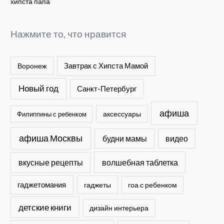
хипста папа
Нажмите то, что нравится
Завтрак с Хипста Мамой
Воронеж
Новый год
Санкт-Петербург
афиша
Филиппины с ребенком
аксессуары
афиша Москвы
будни мамы
видео
вкусные рецепты
волшебная таблетка
гаджетомания
гаджеты
гоа с ребенком
детские книги
дизайн интерьера