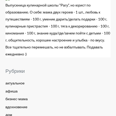
Выпускница кулинарной школы "Рагу", но юрист по
образованию. О себе: мама двух героев - 1 шт., любовь к
путешествиям - 100 г, умение дарить/делать подарки - 100 г,
кулинарные пристрастия - 100 г, тяга к декорированию - 100 г,
киномания - 100 г, знание куда/где/зачем пойти с детьми - 100
г, общительность, хорошее настроение и улыбка - по вкусу.
Все тщательно перемешать, но не взбалтывать. Подавать
ежедневно :)
Рубрики
актуальное
афиша
бизнес-мама
вдохновение
дом