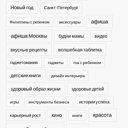
Новый год
Санкт-Петербург
афиша
Филиппины с ребенком
аксессуары
афиша Москвы
будни мамы
видео
вкусные рецепты
волшебная таблетка
гаджетомания
гаджеты
гоа с ребенком
детские книги
дизайн интерьера
здоровый образ жизни
здоровье детей
истории успеха
игры
инструменты бизнеса
кино
красота
карьерный рост
книги