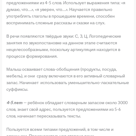
предложениями из 4-5 слов. Использует выражения типа: «я
думаю, что….», «я уверен, что….». Научается правильно
употреблять глаголы в прошедшем времени, способен
воспринимать сложные рассказы и сказки на слух.
В речи появляются твёрдые звуки: С, З, Ц. Логопедические
занятия по звукопостановке на данном этапе считаются
нецелесообразными, поскольку артикуляция находится в
процессе формирования.
Малыш осваивает слова-обобщения (продукты, посуда,
мебель), и они сразу включаются в его активный словарный
запас. Начинает использовать уменьшительно-ласкательные
суффиксы.
4-5 лет
— ребёнок обладает словарным запасом около 3000
слов, знает свой адрес, пользуется предложениями из 5-6
слов, начинает пересказывать тексты.
Пользуется всеми типами предложений, в том числе и
сложными. Произносительная сторона речи