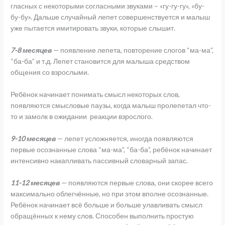
гласных с некоторыми согласными звуками – «гу-гу-гу», «бу-
бу-бу». Дальше случайный лепет совершенствуется и малыш
уже пытается имитировать звуки, которые слышит.
7-8 месяцев
— появление лепета, повторение слогов “ма-ма”,
“ба-ба” и т.д. Лепет становится для малыша средством
общения со взрослыми.
Ребёнок начинает понимать смысл некоторых слов,
появляются смысловые паузы, когда малыш пролепетал что-
то и замолк в ожидании реакции взрослого.
9-10 месяцев
— лепет усложняется, иногда появляются
первые осознанные слова “ма-ма”, “ба-ба”, ребёнок начинает
интенсивно накапливать пассивный словарный запас.
11-12 месяцев
— появляются первые слова, они скорее всего
максимально облегчённые, но при этом вполне осознанные.
Ребёнок начинает всё больше и больше улавливать смысл
обращённых к нему слов. Способен выполнить простую