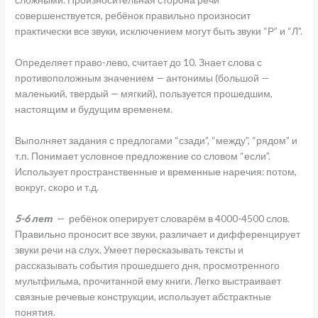
совершенствуется, ребёнок правильно произносит
практически все звуки, исключением могут быть звуки “Р” и “Л”.
Определяет право-лево, считает до 10. Знает слова с
противоположным значением — антонимы (большой —
маленький, твердый — мягкий), пользуется прошедшим,
настоящим и будущим временем.
Выполняет задания с предлогами “сзади”, “между”, “рядом” и
т.п. Понимает условное предложение со словом “если”.
Использует пространственные и временные наречия: потом,
вокруг, скоро и т.д.
5-6 лет
— ребёнок оперирует словарём в 4000-4500 слов.
Правильно проносит все звуки, различает и дифференцирует
звуки речи на слух. Умеет пересказывать тексты и
рассказывать события прошедшего дня, просмотренного
мультфильма, прочитанной ему книги. Легко выстраивает
связные речевые конструкции, использует абстрактные
понятия.