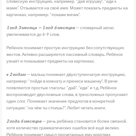
словесную инструкцию, например, “дай игрушку”, “иди к
маме”. Отзывается на своё имя. Может показать предметы на
картинках, например: “покажи мячик”.
1 год 3 месяца — 1 год 6 месяцев
— словарный запас
увеличивается до 6-9 слов.
Ребенок понимает простую инструкцию без сопутствующих
жестов. Активно расширяется пассивный словарь. Ребёнок
узнаёт и показывает предметы на картинках.
к 2 годам
— малыш понимает двухступенчатую инструкцию,
например: “пойди в комнату и принеси машинку”. В речи
появляются простые глаголы: “дай”, “иди” и т.д. Ребёнок
воспроизводит двусложные слова, в трехсложных пропускает
один слог. Понимает значение предлогов в конкретной
ситуации: “на чём ты стоишь?”. Любит читать книги.
2 года 6 месяцев
— речь ребёнка становится более связной,
хотя количество грамматических ошибок всё ещё велико.
Ребёнок понимает смысл прочитанных ему коротких