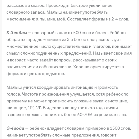
рассказов и сказок. Происходит быстрое увеличение
словарного запаса. Малыш начинает употреблять
местоимения: я, ты, мне, моё. Составляет фразы из 2-4 слов.
К 3 годам
— словарный запас от 500 слов и более. Ребёнок
общается предложениями из 3 и более слов, использует
множественное число существительных и глаголов, понимает
смысл сложноподчинённых предложений. Называет своё имя
и возраст, часто задаёт вопросы, рассказывает о своих
впечатлениях и событиях жизни. Хорошо ориентируется в
формах и цветах предметов.
Малыш учится координировать интонацию и громкость
голоса. Чистота произношения улучшается, хотя ребёнок по-
прежнему не может произносить сложные звуки: свистящие,
шипящие, “Р”, “Л”. В идеале к концу третьего года жизни
взрослые должны понимать более 60-70% из речи малыша.
3-4 года
— ребёнок владеет словарем примерно в 1500 слов,
начинает употреблять сложные предложения, говорит