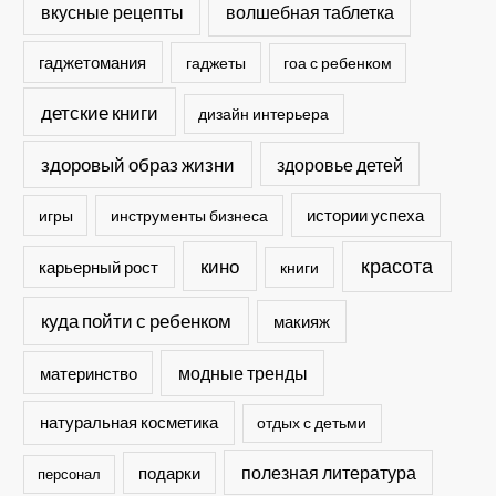
вкусные рецепты
волшебная таблетка
гаджетомания
гаджеты
гоа с ребенком
детские книги
дизайн интерьера
здоровый образ жизни
здоровье детей
истории успеха
игры
инструменты бизнеса
кино
красота
карьерный рост
книги
куда пойти с ребенком
макияж
модные тренды
материнство
натуральная косметика
отдых с детьми
полезная литература
подарки
персонал