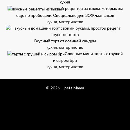
кухня
5 рецептов из тыквы, которых вы
еще не пробовали. Специально для ЗОЖ-маньяков
кухня
,
материнство
Вкусный торт от осенней хандры
кухня
,
материнство
Слоеные мини-тарты с грушей
и сыром Бри
кухня
,
материнство
© 2026 Hipsta Mama
facebook
pinterest
instagram
bloglovin