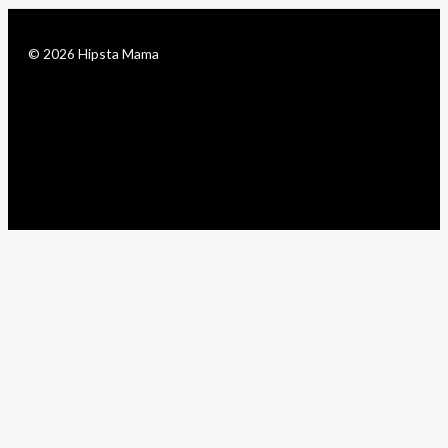
© 2026 Hipsta Mama
facebook
pinterest
instagram
bloglovin