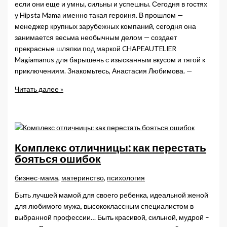
если они еще и умны, сильны и успешны. Сегодня в гостях
у Hipsta Mama именно такая героиня. В прошлом —
менеджер крупных зарубежных компаний, сегодня она
занимается весьма необычным делом — создает
прекрасные шляпки под маркой CHAPEAUTELIER
Magiamanus для барышень с изысканным вкусом и тягой к
приключениям. Знакомьтесь, Анастасия Любимова. —
Волшебные
Читать далее »
руки
Magiamanus
Комплекс отличницы: как перестать
бояться ошибок
бизнес-мама
,
материнство
,
психология
Быть лучшей мамой для своего ребенка, идеальной женой
для любимого мужа, высококлассным специалистом в
выбранной профессии… Быть красивой, сильной, мудрой –