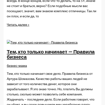
всегда. В конце концов, если что-то делать, то на 5+, иначе
не стоит и браться, верно? Если подобные мысли вас
посещают, значит, вам знаком комплекс отличницы. Так ли
он плох, и если да, то
Комплекс
Читать далее »
отличницы:
как
перестать
бояться
ошибок
Тем, кто только начинает — Правила
бизнеса
бизнес-мама
Тем, кто только начинает свое дело. Правила бизнеса от
Артура Шомахова. Качество работы ваших людей не
зависит от того количества денег, которое они
зарабатывают. Я это знаю точно. Но, платить Вы должны
столько, сколько может позволить себе компания.
Жадничать – последнее дело. Если работник говорит, что
он уйдет, и вы сразу повышаете ему заработную плату,