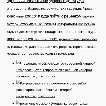
здоровый образ жизни
здоровье детей
игры
истории успеха
карьерный рост
инструменты бизнеса
кино
красота
куда пойти с ребенком
макияж
книги
модные тренды
материнство
натуральная косметика
полезная литература
подарки
отдых с детьми
персонал
простые рецепты
психология
путешествие с ребенком
раннее развитие
путешествия
рецепты горячего
семья
уход за волосами
спорт
месяца
творчество
Что делать, чтобы справиться с осенней хандрой
материнство
,
психология
Как
разговаривать с ребенком о смерти?
материнство
,
психология
Эмоции, которые нельзя