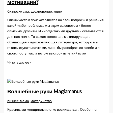
мотивации?
на
интервью?
бизнес-мама
,
вдохновение
,
книги
Часть
Очень часто в поисках ответов на свои вопросы и решения
1
какой-либо проблемы, мы идем за советом к более
опытным друзьям. И иногда такими друзьями оказываются
для нас книги. Та самая полезная, мотивирующая,
обучающая и вдохновляющая литература, которую мы
готовы скупать пачками, лишь бы разобраться в себе и в
своих поступках, а потом выстроить четкий план
Что
Читать далее »
почитать
для
вдохновения
и
мотивации?
Волшебные руки Magiamanus
бизнес-мама
,
материнство
Красивыми женщинами легко восхищаться. Особенно,