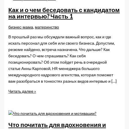
Как и о чем беседовать с кандидатом
на интервью? Часть 1
бизнес-мама
,
материнство
В прошлый раз мы обсуждали важный вопрос, как и где
искать персонал для себя или своего бизнеса. Допустим,
резюме найдено, встреча назначена. Что дальше? Как
беседовать? О чем спрашивать? Как себя
позиционировать? Об этом пойдет речь в очередной
статье Анны Карповой, HR-менеджера большого
международного кадрового агентства, которая поможет
вам разобраться в тонкостях разных видов интервью и […]
Как
Читать далее »
и
о
чем
беседовать
с
Что почитать для вдохновения и
кандидатом