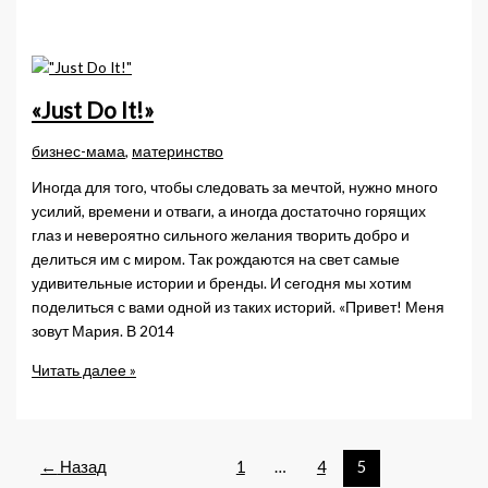
сотрудников
–
с
чего
начать
«Just Do It!»
новичку
бизнес-мама
,
материнство
Иногда для того, чтобы следовать за мечтой, нужно много
усилий, времени и отваги, а иногда достаточно горящих
глаз и невероятно сильного желания творить добро и
делиться им с миром. Так рождаются на свет самые
удивительные истории и бренды. И сегодня мы хотим
поделиться с вами одной из таких историй. «Привет! Меня
зовут Мария. В 2014
«Just
Читать далее »
Do
It!»
←
Назад
1
…
4
5