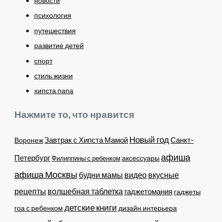
новости
психология
путешествия
развитие детей
спорт
стиль жизни
хипста папа
Нажмите то, что нравится
Новый год
Завтрак с Хипста Мамой
Санкт-
Воронеж
афиша
Петербург
Филиппины с ребенком
аксессуары
афиша Москвы
будни мамы
видео
вкусные
рецепты
волшебная таблетка
гаджетомания
гаджеты
детские книги
гоа с ребенком
дизайн интерьера