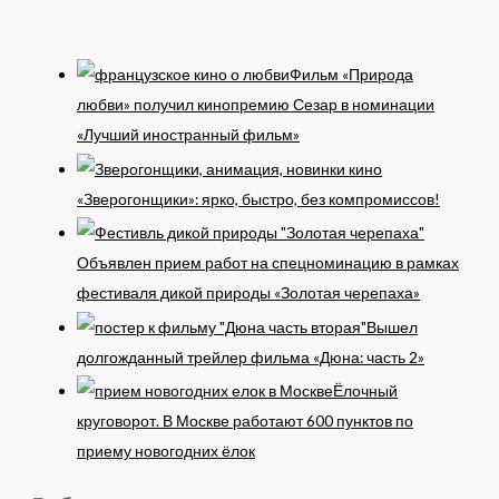
Фильм «Природа
любви» получил кинопремию Сезар в номинации
«Лучший иностранный фильм»
«Зверогонщики»: ярко, быстро, без компромиссов!
Объявлен прием работ на спецноминацию в рамках
фестиваля дикой природы «Золотая черепаха»
Вышел
долгожданный трейлер фильма «Дюна: часть 2»
Ёлочный
круговорот. В Москве работают 600 пунктов по
приему новогодних ёлок