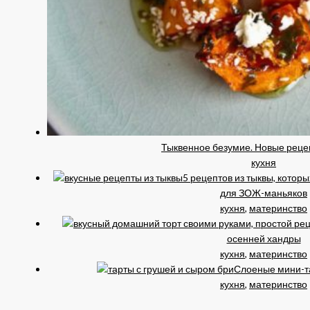
Тыквенное безумие. Новые реце
кухня
5 рецептов из тыквы, котор
для ЗОЖ-маньяков
кухня
,
материнство
осенней хандры
кухня
,
материнство
Слоеные мини-та
кухня
,
материнство