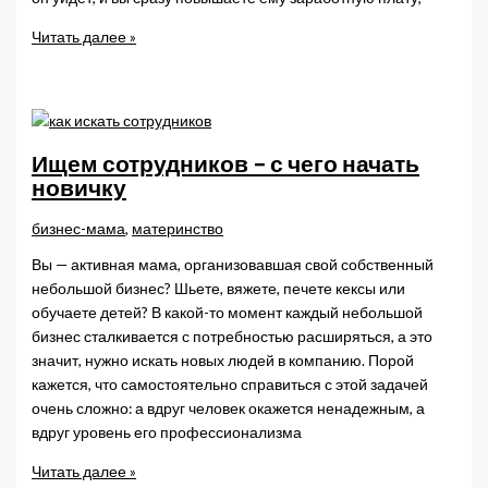
Тем,
Читать далее »
кто
только
начинает
—
Правила
Ищем сотрудников – с чего начать
бизнеса
новичку
бизнес-мама
,
материнство
Вы — активная мама, организовавшая свой собственный
небольшой бизнес? Шьете, вяжете, печете кексы или
обучаете детей? В какой-то момент каждый небольшой
бизнес сталкивается с потребностью расширяться, а это
значит, нужно искать новых людей в компанию. Порой
кажется, что самостоятельно справиться с этой задачей
очень сложно: а вдруг человек окажется ненадежным, а
вдруг уровень его профессионализма
Ищем
Читать далее »